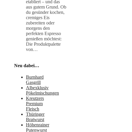
etabliert – und das
aus gutem Grund. Ob
du gesünder kochen,
cremiges Eis
zubereiten oder
morgens den
perfekten Espresso
genießen möchtest:
Die Produktpalette
von…
Neu dabei…
Burnhard
Gasgrill
Albexklusiv
Pökelmischungen
Kreutzers
Premium
Fleisch
Thüringer
Bratwurst
Höhenrainer
Putenwurst