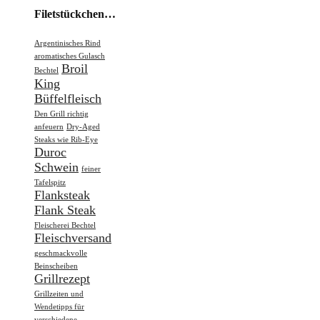
Filetstückchen…
Argentinisches Rind
aromatisches Gulasch
Broil
Bechtel
King
Büffelfleisch
Den Grill richtig
anfeuern
Dry-Aged
Steaks wie Rib-Eye
Duroc
Schwein
feiner
Tafelspitz
Flanksteak
Flank Steak
Fleischerei Bechtel
Fleischversand
geschmackvolle
Beinscheiben
Grillrezept
Grillzeiten und
Wendetipps für
verschiedene