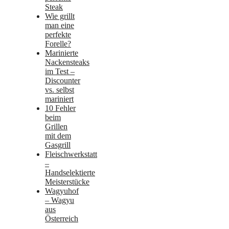
Steak
Wie grillt
man eine
perfekte
Forelle?
Marinierte
Nackensteaks
im Test –
Discounter
vs. selbst
mariniert
10 Fehler
beim
Grillen
mit dem
Gasgrill
Fleischwerkstatt
–
Handselektierte
Meisterstücke
Wagyuhof
– Wagyu
aus
Österreich