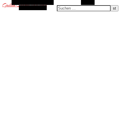
Alternative Seitenleiste
Suchen
Grillen-Smoken-BBQ.com
Zufallsauswahl