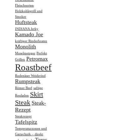
Fleischsorten
Holzkohlegrill und
Smoker
Huftsteak
INDIANA Jerky
Kamado Joe
kräftiger Rinderbraten
Monolith
Moselmetzger
Perfekt
Petromax
Grillen
Roastbeef
Rodenäser Weiderind
Rumpsteak
Römer Beef
saftige
Skirt
Rouladen
Steak
Steak-
Rezept
Steakrezept
Tafelspitz
Temperaturzonen und
Gartechnik – direkt
Teres