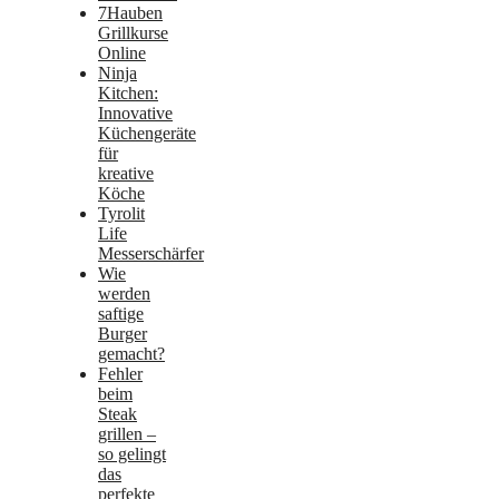
7Hauben
Grillkurse
Online
Ninja
Kitchen:
Innovative
Küchengeräte
für
kreative
Köche
Tyrolit
Life
Messerschärfer
Wie
werden
saftige
Burger
gemacht?
Fehler
beim
Steak
grillen –
so gelingt
das
perfekte