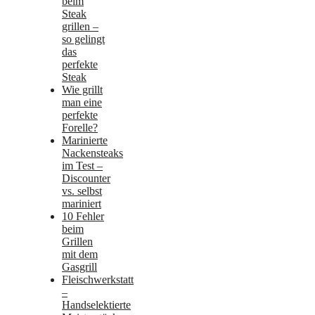
beim
Steak
grillen –
so gelingt
das
perfekte
Steak
Wie grillt
man eine
perfekte
Forelle?
Marinierte
Nackensteaks
im Test –
Discounter
vs. selbst
mariniert
10 Fehler
beim
Grillen
mit dem
Gasgrill
Fleischwerkstatt
–
Handselektierte