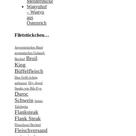
Meisterstücke
Wagyuhof
– Wagyu
aus
Österreich
Filetstückchen…
Argentinisches Rind
aromatisches Gulasch
Broil
Bechtel
King
Büffelfleisch
Den Grill richtig
anfeuern
Dry-Aged
Steaks wie Rib-Eye
Duroc
Schwein
feiner
Tafelspitz
Flanksteak
Flank Steak
Fleischerei Bechtel
Fleischversand