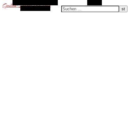
Alternative Seitenleiste
Suchen
Grillen-Smoken-BBQ.com
Zufallsauswahl