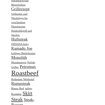
geschmackvolle
Beinscheiben
Grillrezept
Grillzeiten und
Wendetipps für
verschiedene
Fleischsorten
Holzkohlegrill und
Smoker
Huftsteak
INDIANA Jerky
Kamado Joe
kräftiger Rinderbraten
Monolith
Moselmetzger
Perfekt
Petromax
Grillen
Roastbeef
Rodenäser Weiderind
Rumpsteak
Römer Beef
saftige
Skirt
Rouladen
Steak
Steak-
Rezept