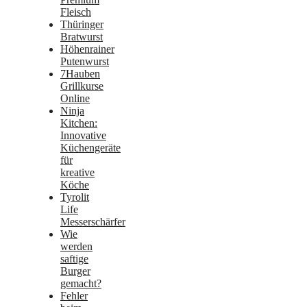
Fleisch
Thüringer
Bratwurst
Höhenrainer
Putenwurst
7Hauben
Grillkurse
Online
Ninja
Kitchen:
Innovative
Küchengeräte
für
kreative
Köche
Tyrolit
Life
Messerschärfer
Wie
werden
saftige
Burger
gemacht?
Fehler