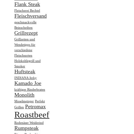
Flank Steak
Fleischerei Bechtel
Fleischversand
geschmackvolle
Beinscheiben
Grillrezept
Grillzeiten und
Wendetipps für
verschiedene
Fleischsorten
Holzkohlegrill und
Smoker
Huftsteak
INDIANA Jerky
Kamado Joe
kräftiger Rinderbraten
Monolith
Moselmetzger
Perfekt
Petromax
Grillen
Roastbeef
Rodenäser Weiderind
Rumpsteak