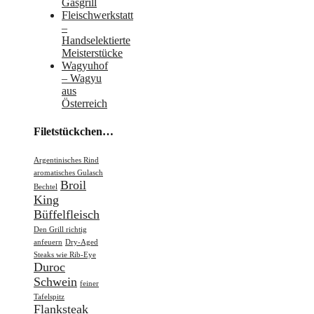
Gasgrill
Fleischwerkstatt
–
Handselektierte
Meisterstücke
Wagyuhof
– Wagyu
aus
Österreich
Filetstückchen…
Argentinisches Rind
aromatisches Gulasch
Broil
Bechtel
King
Büffelfleisch
Den Grill richtig
anfeuern
Dry-Aged
Steaks wie Rib-Eye
Duroc
Schwein
feiner
Tafelspitz
Flanksteak