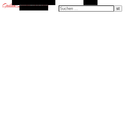
Alternative Seitenleiste
Suchen
Grillen-Smoken-BBQ.com
Zufallsauswahl