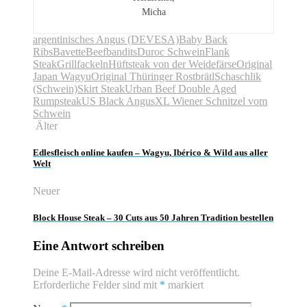
Micha
argentinisches Angus (DEVESA)
Baby Back
Ribs
Bavette
Beefbandits
Duroc Schwein
Flank
Steak
Grillfackeln
Hüftsteak von der Weidefärse
Original
Japan Wagyu
Original Thüringer Rostbrätl
Schaschlik
(Schwein)
Skirt Steak
Urban Beef Double Aged
Rumpsteak
US Black Angus
XL Wiener Schnitzel vom
Schwein
Älter
Edlesfleisch online kaufen – Wagyu, Ibérico & Wild aus aller
Welt
Neuer
Block House Steak – 30 Cuts aus 50 Jahren Tradition bestellen
Eine Antwort schreiben
Deine E-Mail-Adresse wird nicht veröffentlicht.
Erforderliche Felder sind mit
*
markiert