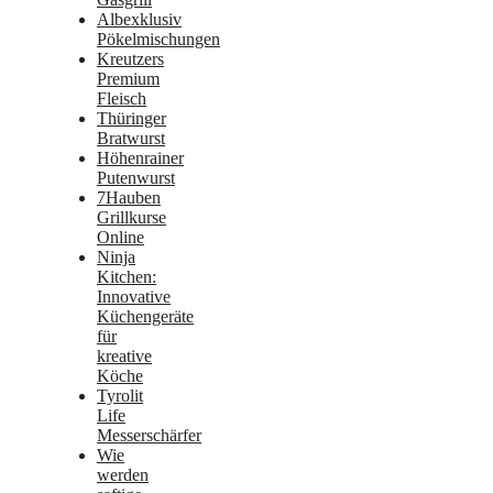
Albexklusiv
Pökelmischungen
Kreutzers
Premium
Fleisch
Thüringer
Bratwurst
Höhenrainer
Putenwurst
7Hauben
Grillkurse
Online
Ninja
Kitchen:
Innovative
Küchengeräte
für
kreative
Köche
Tyrolit
Life
Messerschärfer
Wie
werden