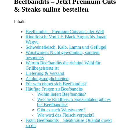
Beefbandits – Jetzt Premium Cuts
& Steaks online bestellen
Inhalt
Beefbandits – Premium Cuts aus aller Welt
Rindfleisch: Von US Black Angus bis Japan
Wagyu
Schweinefleisch, Kalb, Lamm und Geflügel
Wurstwaren: Nicht gewöhnlich, sondern
besonders
Warum Beefbandits die richtige Wahl für
Grillbegeisterte ist
Lieferung & Versand
Zahlungsmöglichkeiten
Für wen eignet sich Beefbandits?
Häufige Fragen zu Beefbandits
Wohin liefert Beefbandits?
Welche Rindfleisch-Spezialitäten gibt es
bei Beefbandits?
Gibt es auch Wurstwaren?
Wie wird das Fleisch verpackt?
Fazit: Beefbandits – Steakhouse-Qualität direkt
zu dir