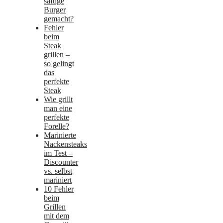
saftige
Burger
gemacht?
Fehler
beim
Steak
grillen –
so gelingt
das
perfekte
Steak
Wie grillt
man eine
perfekte
Forelle?
Marinierte
Nackensteaks
im Test –
Discounter
vs. selbst
mariniert
10 Fehler
beim
Grillen
mit dem